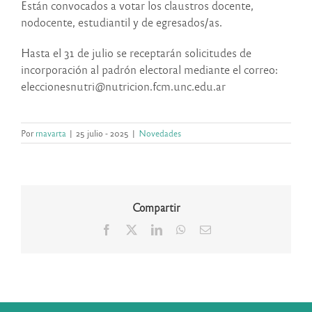
Están convocados a votar los claustros docente,
nodocente, estudiantil y de egresados/as.
Hasta el 31 de julio se receptarán solicitudes de
incorporación al padrón electoral mediante el correo:
eleccionesnutri@nutricion.fcm.unc.edu.ar
Por
rnavarta
|
25 julio - 2025
|
Novedades
Compartir
Facebook
X
LinkedIn
WhatsApp
Correo
electrónico