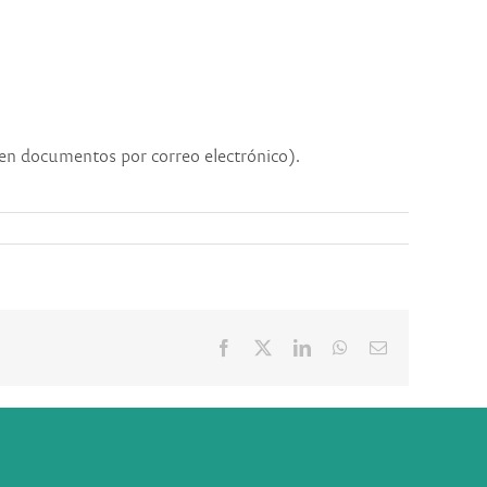
ben documentos por correo electrónico).
Facebook
X
LinkedIn
WhatsApp
Correo
electrónico