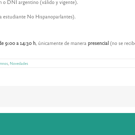
n o DNI argentino (válido y vigente).
ra estudiante No Hispanoparlantes).
de 9:00 a 14:30 h
, únicamente de manera
presencial
(no se reci
umnos
,
Novedades