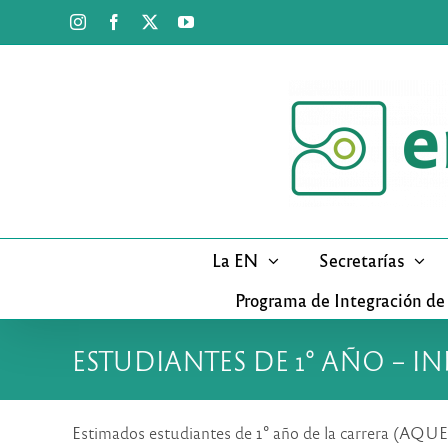
Saltar
Instagram
Facebook
X
YouTube
al
contenido
La EN
Secretarías
Programa de Integración de
ESTUDIANTES DE 1° AÑO – 
Estimados estudiantes de 1° año de la carre