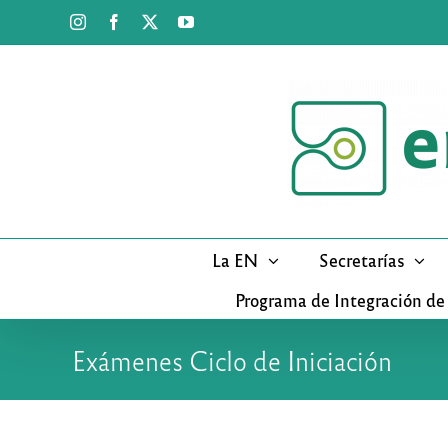
Saltar
Instagram
Facebook
X
YouTube
al
contenido
La EN
Secretarías
Programa de Integración de
Exámenes Ciclo de Iniciación