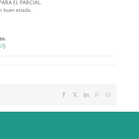
ARA EL PARCIAL.
en buen estado.
zo.
Í
)
Facebook
X
LinkedIn
WhatsApp
Correo
electrónico