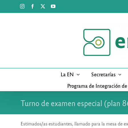
Saltar
Instagram
Facebook
X
YouTube
al
contenido
La EN
Secretarías
Programa de Integración de
Turno de examen especial (plan 8
Estimados/as estudiantes, llamado para la mesa de ex