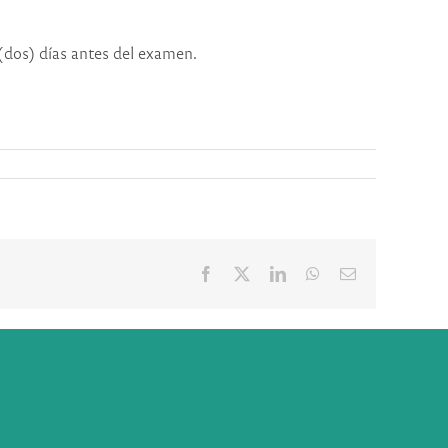
 (dos) días antes del examen.
Facebook
X
LinkedIn
WhatsApp
Correo
electrónico