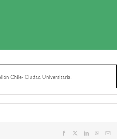
llón Chile- Ciudad Universitaria.
Facebook
X
LinkedIn
WhatsApp
Correo
electrónico