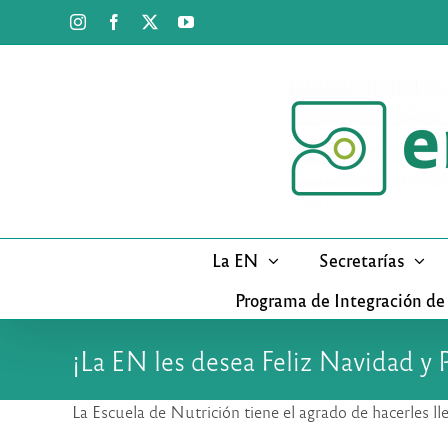
Saltar
Instagram
Facebook
X
YouTube
al
contenido
La EN
Secretarías
Programa de Integración de
¡La EN les desea Feliz Navidad y
La Escuela de Nutrición tiene el agrado de hacerles ll