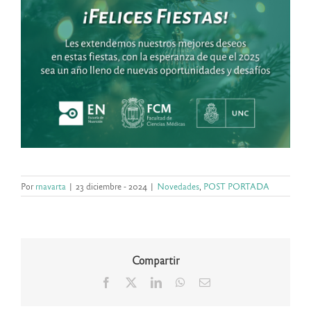
Por
rnavarta
|
23 diciembre - 2024
|
Novedades
,
POST PORTADA
Compartir
Facebook
X
LinkedIn
WhatsApp
Correo
electrónico