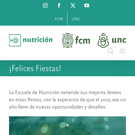
Saltar
Instagram
Facebook
X
YouTube
al
contenido
FCM
UNC
¡Felices Fiestas!
La Escuela de Nutrición extiende sus mejores deseos
en estas fiestas, con la esperanza de que el 2025 sea un
año lleno de nuevas oportunidades y desafíos.