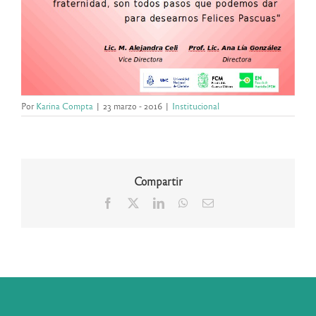
Por
Karina Compta
|
23 marzo - 2016
|
Institucional
Compartir
Facebook
X
LinkedIn
WhatsApp
Correo
electrónico