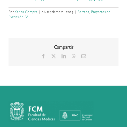
Por
Karina Compta
|
06 septiembre - 2019
|
Portada
,
Proyectos de
Extensión PA
Compartir
Facebook
X
LinkedIn
WhatsApp
Correo
electrónico