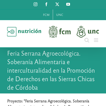
Saltar
Instagram
Facebook
X
YouTube
al
contenido
FCM
UNC
Feria Serrana Agroecológica.
Soberanía Alimentaria e
interculturalidad en la Promoción
de Derechos en las Sierras Chicas
de Córdoba
Proyecto: “Feria Serrana Agroecológica. Soberanía