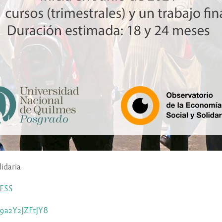
lidaria
GESS
k9a2Y2JZFtJY8