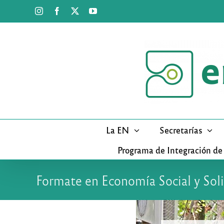
Saltar
Instagram
Facebook
X
YouTube
al
contenido
La EN
Secretarías
Programa de Integración de
Formate en Economía Social y Sol