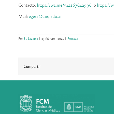
Contacto:
https://wa.me/
541167842996
o
https://
Mail:
egess@unq.edu.ar
Por
Su Lazarte
|
23 febrero - 2021
|
Portada
Compartir