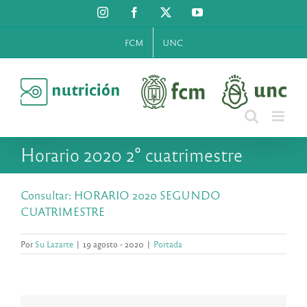
Saltar
Instagram
Facebook
X
YouTube
al
contenido
FCM
UNC
Horario 2020 2° cuatrimestre
Consultar: HORARIO 2020 SEGUNDO
CUATRIMESTRE
Por
Su Lazarte
|
19 agosto - 2020
|
Portada