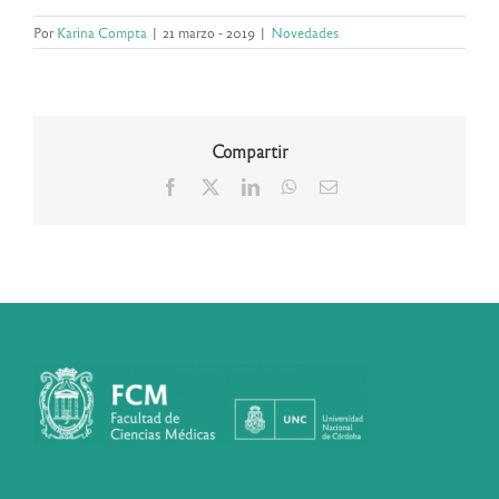
Por
Karina Compta
|
21 marzo - 2019
|
Novedades
Compartir
Facebook
X
LinkedIn
WhatsApp
Correo
electrónico