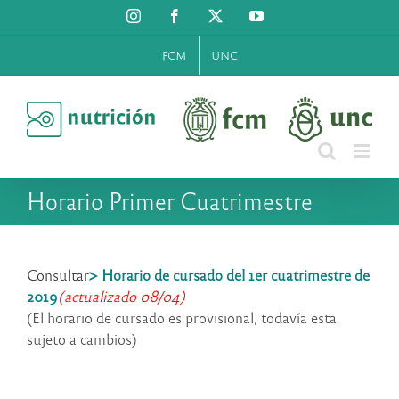
Saltar
Instagram
Facebook
X
YouTube
al
contenido
FCM
UNC
Horario Primer Cuatrimestre
Consultar
> Horario de cursado del 1er cuatrimestre de
2019
(actualizado 08/04)
(El horario de cursado es provisional, todavía esta
sujeto a cambios)