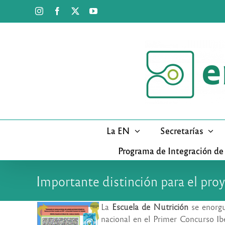
Saltar
Instagram
Facebook
X
YouTube
al
contenido
La EN
Secretarías
Programa de Integración de
Importante distinción para el pro
La
Escuela de Nutrición
se enorgu
nacional en el Primer Concurso I