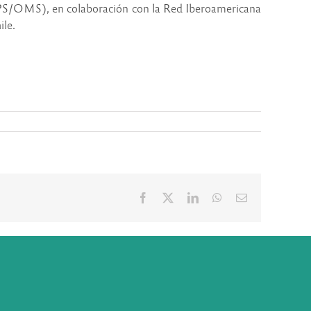
OPS/OMS), en colaboración con la Red Iberoamericana
le.
Facebook
X
LinkedIn
WhatsApp
Correo
electrónico