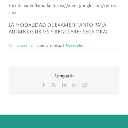
Link de videollamada: https://meet.google.com/tyt-csit-
rmx
LA MODALIDAD DE EXAMEN TANTO PARA
ALUMNOS LIBRES Y REGULARES SERÁ ORAL.
Por
rnavarta
|
15 noviembre - 2022
|
Novedades
Compartir
Facebook
X
LinkedIn
WhatsApp
Correo
electrónico