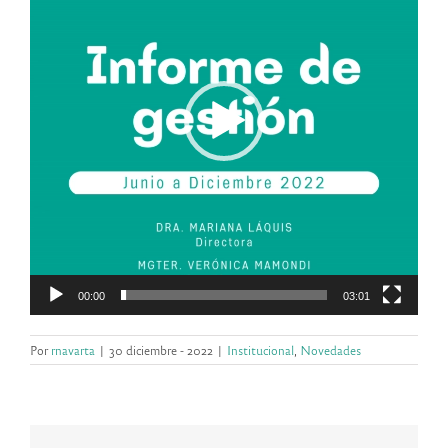
00:00
03:01
Por
rnavarta
|
30 diciembre - 2022
|
Institucional
,
Novedades