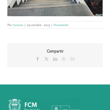
Por
rnavarta
|
09 octubre - 2023
|
Novedades
Compartir
Facebook
X
LinkedIn
WhatsApp
Correo
electrónico