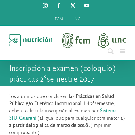
Saltar
Instagram
Facebook
X
YouTube
al
contenido
FCM
UNC
Inscripción a examen (coloquio)
prácticas 2°semestre 2017
Los alumnos que concluyen las
Prácticas en Salud
Pública y/o Dietética Institucional
del
2°semestre
,
deben realizar la inscripción al examen por
Sistema
SIU Guaraní
(al igual que para cualquier otra materia)
a partir del 19 al 21 de marzo de 2018
.(Imprimir
comprobante)