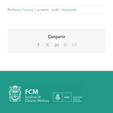
Por
Karina Compta
|
12 marzo - 2018
|
Novedades
Compartir
Facebook
X
LinkedIn
WhatsApp
Correo
electrónico