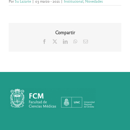
Por
Su Lazarte
|
03 marzo - 2021
|
Institucional
,
Novedades
Compartir
Facebook
X
LinkedIn
WhatsApp
Correo
electrónico