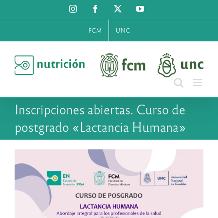
Saltar
Instagram
Facebook
X
YouTube
al
contenido
FCM
UNC
Inscripciones abiertas. Curso de
postgrado «Lactancia Humana»