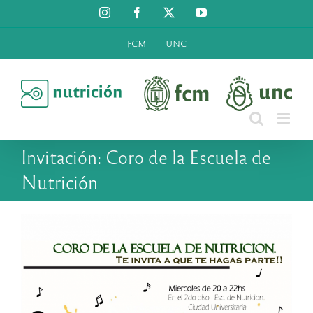
Saltar
Instagram
Facebook
X
YouTube
al
contenido
FCM
UNC
Invitación: Coro de la Escuela de
Nutrición