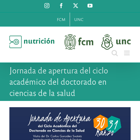
Saltar
Instagram
Facebook
X
YouTube
al
contenido
FCM
UNC
Jornada de apertura del ciclo
académico del doctorado en
ciencias de la salud