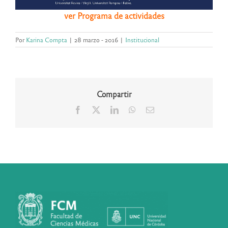
ver Programa de actividades
Por
Karina Compta
|
28 marzo - 2016
|
Institucional
Compartir
Facebook
X
LinkedIn
WhatsApp
Correo
electrónico