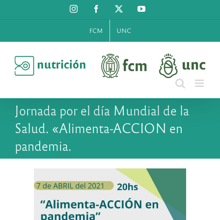
Saltar
Instagram
Facebook
X
YouTube
al
contenido
FCM
UNC
Jornada por el día Mundial de la
Salud. «Alimenta-ACCION en
pandemia.