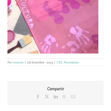
Por
rnavarta
|
06 diciembre - 2023
|
CSE
,
Novedades
Compartir
Facebook
X
LinkedIn
WhatsApp
Correo
electrónico