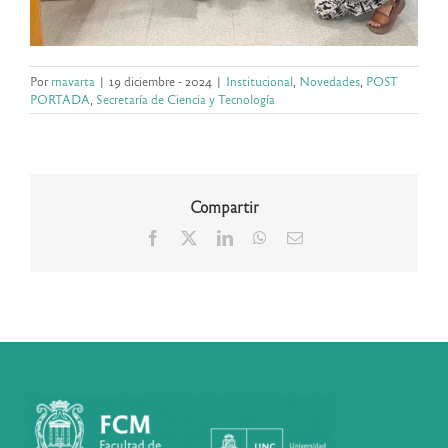
Por
rnavarta
|
19 diciembre - 2024
|
Institucional
,
Novedades
,
POST
PORTADA
,
Secretaría de Ciencia y Tecnología
Compartir
Facebook
X
LinkedIn
WhatsApp
Correo
electrónico