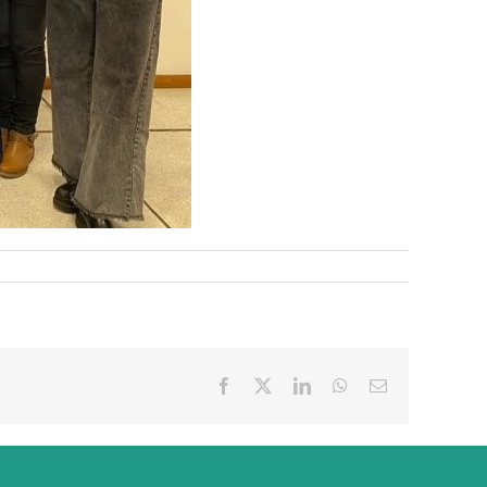
Facebook
X
LinkedIn
WhatsApp
Correo
electrónico