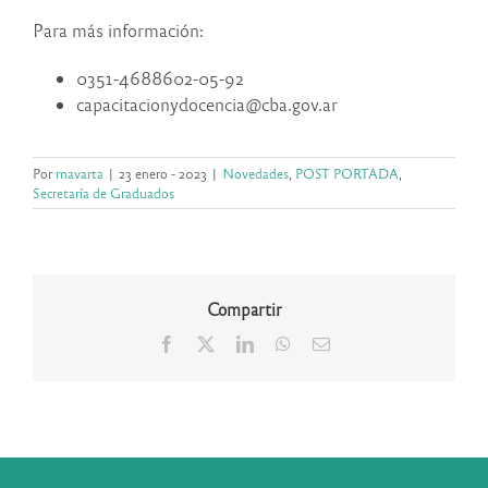
Para más información:
0351-4688602-05-92
capacitacionydocencia@cba.gov.ar
Por
rnavarta
|
23 enero - 2023
|
Novedades
,
POST PORTADA
,
Secretaría de Graduados
Compartir
Facebook
X
LinkedIn
WhatsApp
Correo
electrónico