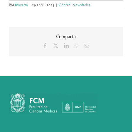
Por
rnavarta
|
29 abril - 2025
|
Género
,
Novedades
Compartir
Facebook
X
LinkedIn
WhatsApp
Correo
electrónico