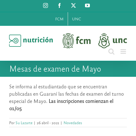
Saltar
Instagram
Facebook
X
YouTube
al
contenido
FCM
UNC
Mesas de examen de Mayo
Se informa al estudiantado que se encuentran
publicadas en Guaraní las fechas de examen del turno
especial de Mayo.
Las inscripciones comienzan el
01/05
Por
Su Lazarte
|
26 abril - 2021
|
Novedades