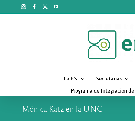
Saltar
Instagram
Facebook
X
YouTube
al
contenido
La EN
Secretarías
Programa de Integración de
Mónica Katz en la UNC