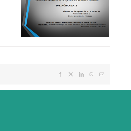
Facebook
X
LinkedIn
WhatsApp
Correo
electrónico