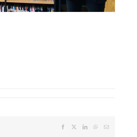
Facebook
X
LinkedIn
WhatsApp
Correo
electrónico