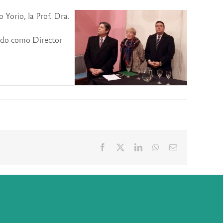
 Yorio, la Prof. Dra.
endo como Director
Facebook
X
LinkedIn
WhatsApp
Correo
electrónico