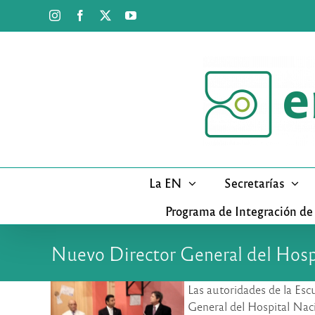
Saltar
Instagram
Facebook
X
YouTube
al
contenido
La EN
Secretarías
Programa de Integración de
Nuevo Director General del Hospi
Las autoridades de la Escu
General del Hospital Naci