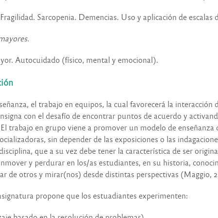
 Fragilidad. Sarcopenia. Demencias. Uso y aplicación de escalas
 mayores.
yor. Autocuidado (físico, mental y emocional).
ción
ñanza, el trabajo en equipos, la cual favorecerá la interacción 
nsigna con el desafío de encontrar puntos de acuerdo y activand
l trabajo en grupo viene a promover un modelo de enseñanza dife
cializadoras, sin depender de las exposiciones o las indagacione
isciplina, que a su vez debe tener la característica de ser origi
conmover y perdurar en los/as estudiantes, en su historia, cono
gar de otros y mirar(nos) desde distintas perspectivas (Maggio, 2
 asignatura propone que los estuadiantes experimenten:
zaje basado en la resolución de
problemas
)