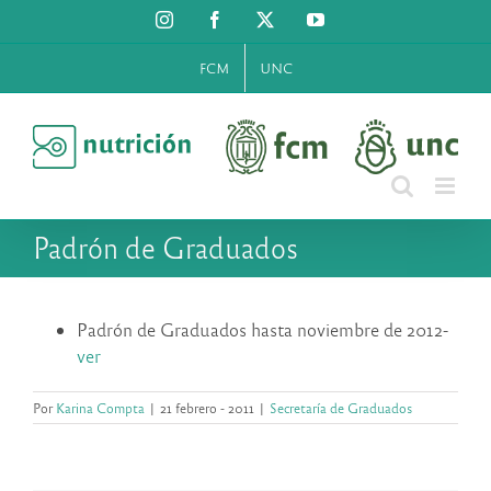
Saltar
Instagram
Facebook
X
YouTube
al
contenido
FCM
UNC
Padrón de Graduados
Padrón de Graduados hasta noviembre de 2012-
ver
Por
Karina Compta
|
21 febrero - 2011
|
Secretaría de Graduados