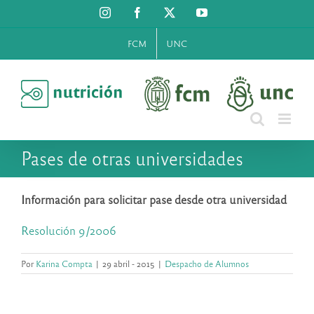
Saltar
Instagram
Facebook
X
YouTube
al
contenido
FCM
UNC
Pases de otras universidades
Información para solicitar pase desde otra universidad
Resolución 9/2006
Por
Karina Compta
|
29 abril - 2015
|
Despacho de Alumnos