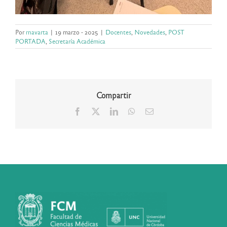
Por
rnavarta
|
19 marzo - 2025
|
Docentes
,
Novedades
,
POST
PORTADA
,
Secretaría Académica
Compartir
Facebook
X
LinkedIn
WhatsApp
Correo
electrónico