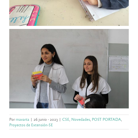
Por
rnavarta
|
26 junio - 2023
|
CSE
,
Novedades
,
POST PORTADA
,
Proyectos de Extensión-SE