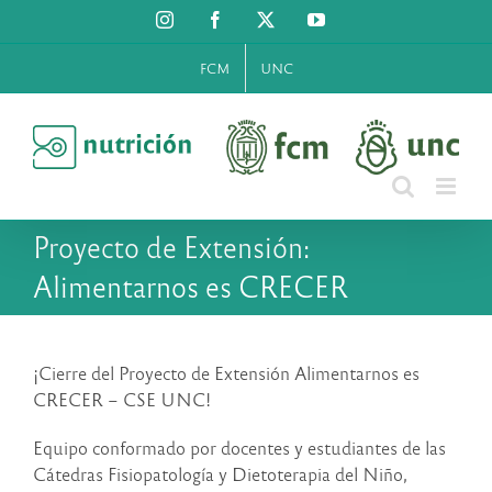
Saltar
Instagram
Facebook
X
YouTube
al
contenido
FCM
UNC
Proyecto de Extensión:
Alimentarnos es CRECER
¡Cierre del Proyecto de Extensión Alimentarnos es
CRECER – CSE UNC!
Equipo conformado por docentes y estudiantes de las
Cátedras Fisiopatología y Dietoterapia del Niño,