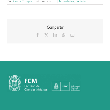
Por
Karina Compta
|
26 junio - 2018
|
Novedades
,
Portada
Compartir
Facebook
X
LinkedIn
WhatsApp
Correo
electrónico