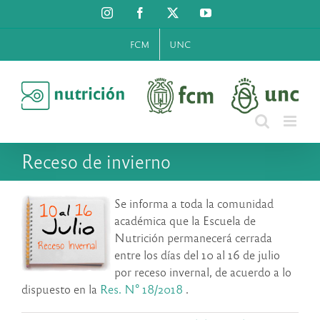
Saltar
Instagram
Facebook
X
YouTube
al
contenido
FCM
UNC
Receso de invierno
Se informa a toda la comunidad
académica que la Escuela de
Nutrición permanecerá cerrada
entre los días del 10 al 16 de julio
por
receso
invernal, de acuerdo a lo
dispuesto en la
Res. N° 18/2018
.