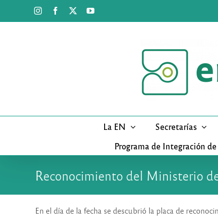
Saltar
Instagram
Facebook
X
YouTube
al
contenido
La EN
Secretarías
Programa de Integración de
Reconocimiento del Ministerio de
En el día de la fecha se descubrió la placa de recono