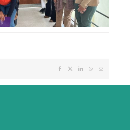
Facebook
X
LinkedIn
WhatsApp
Correo
electrónico