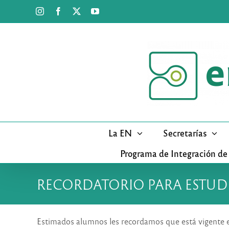
Saltar
Instagram
Facebook
X
YouTube
al
contenido
La EN
Secretarías
Programa de Integración de
RECORDATORIO PARA ESTUD
Estimados alumnos les recordamos que está vigente 