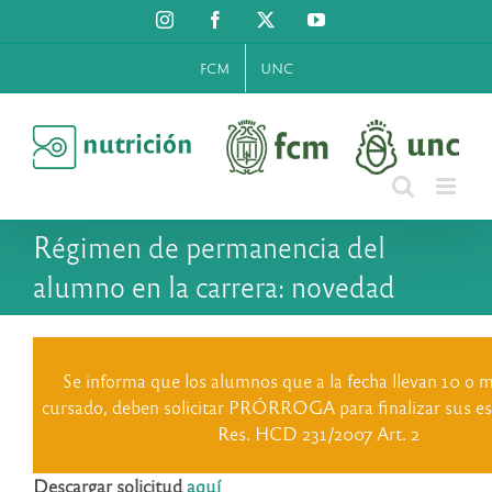
Saltar
Instagram
Facebook
X
YouTube
al
contenido
FCM
UNC
Régimen de permanencia del
alumno en la carrera: novedad
Se informa que los alumnos que a la fecha llevan 10 o 
cursado, deben solicitar PRÓRROGA para finalizar sus es
Res. HCD 231/2007 Art. 2
Descargar solicitud
aquí