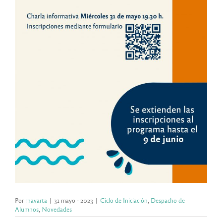
Por
rnavarta
|
31 mayo - 2023
|
Ciclo de Iniciación
,
Despacho de
Alumnos
,
Novedades