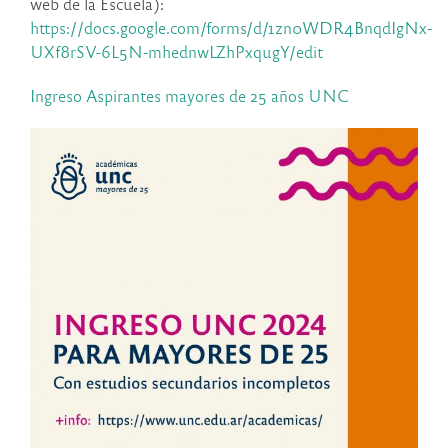
web de la Escuela):
https://docs.google.com/forms/d/1zn0WDR4BnqdIgNx-
UXf8rSV-6L5N-mhednwLZhPxqugY/edit
Ingreso Aspirantes mayores de 25 años UNC