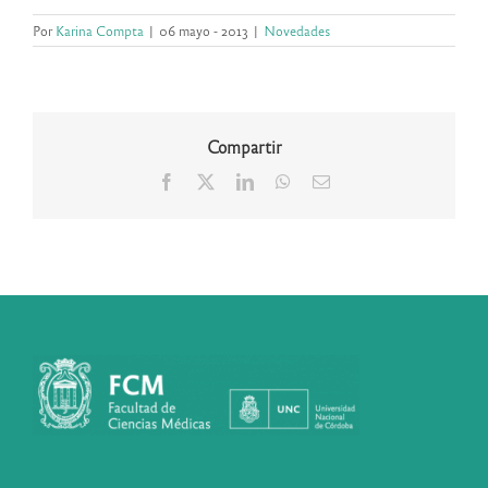
Por
Karina Compta
|
06 mayo - 2013
|
Novedades
Compartir
Facebook
X
LinkedIn
WhatsApp
Correo
electrónico