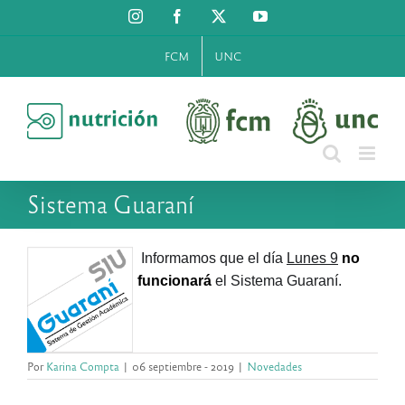
Saltar
Instagram
Facebook
X
YouTube
al
contenido
FCM
UNC
Sistema Guaraní
 Informamos que el día 
Lunes 9
no 
funcionará
 el Sistema Guaraní.
Por
Karina Compta
|
06 septiembre - 2019
|
Novedades