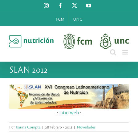
Saltar
Instagram
Facebook
X
YouTube
al
contenido
FCM
UNC
SLAN 2012
.:
sitio web
:.
Por
Karina Compta
|
28 febrero - 2011
|
Novedades