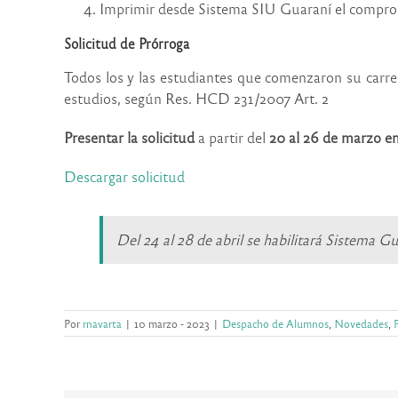
Imprimir desde Sistema SIU Guaraní el comproba
Solicitud de Prórroga
T
odos los y las estudiantes que comenzaron su carre
estudios,
según Res. HCD 231/2007 Art. 2
Presentar la solicitud
a partir del
20 al 26 de marzo
e
Descargar solicitud
Del 24 al 28 de abril se habilitará Sistema G
Por
rnavarta
|
10 marzo - 2023
|
Despacho de Alumnos
,
Novedades
,