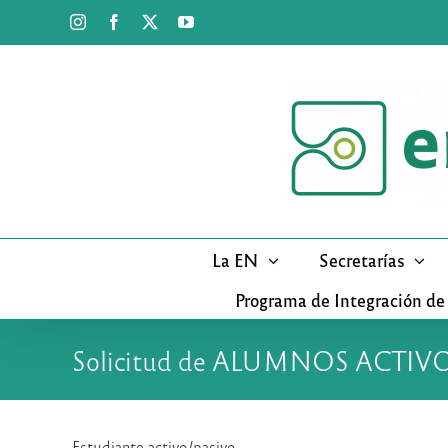
Saltar
Instagram
Facebook
X
YouTube
al
contenido
La EN
Secretarías
Programa de Integración de
Solicitud de ALUMNOS ACTI
Estudiante activo/pasivo