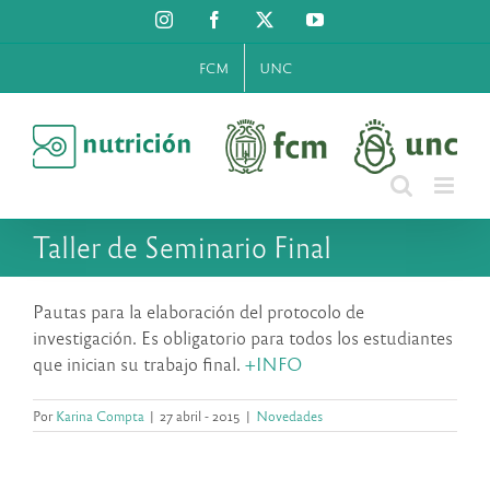
Saltar
Instagram
Facebook
X
YouTube
al
contenido
FCM
UNC
Taller de Seminario Final
Pautas para la elaboración del protocolo de
investigación. Es obligatorio para todos los estudiantes
que inician su trabajo final.
+INFO
Por
Karina Compta
|
27 abril - 2015
|
Novedades