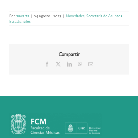
Por
rnavarta
|
04 agosto - 2023
|
Novedades
,
Secretaría de Asuntos
Estudiantiles
Compartir
Facebook
X
LinkedIn
WhatsApp
Correo
electrónico