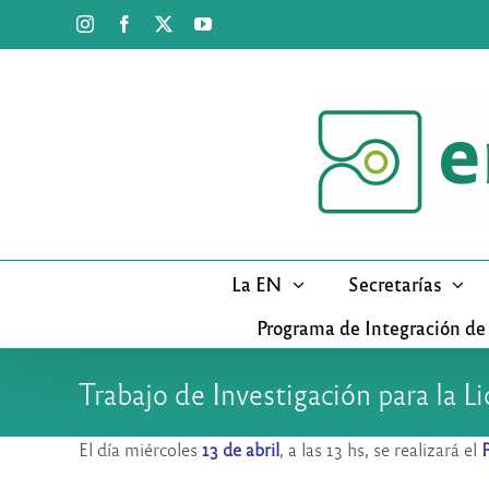
Saltar
Instagram
Facebook
X
YouTube
al
contenido
La EN
Secretarías
Programa de Integración de
Trabajo de Investigación para la Li
El día miércoles
13 de abril
, a las 13 hs, se realizará el
P