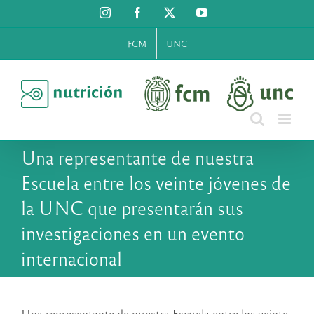
Saltar
Instagram
Facebook
X
YouTube
al
contenido
FCM
UNC
Una representante de nuestra
Escuela entre los veinte jóvenes de
la UNC que presentarán sus
investigaciones en un evento
internacional
Una representante de nuestra Escuela entre los veinte