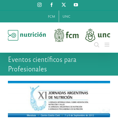
Saltar
Instagram
Facebook
X
YouTube
al
contenido
FCM
UNC
Eventos científicos para
Profesionales