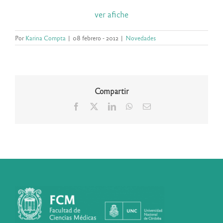
ver afiche
Por
Karina Compta
|
08 febrero - 2012
|
Novedades
Compartir
Facebook
X
LinkedIn
WhatsApp
Correo
electrónico