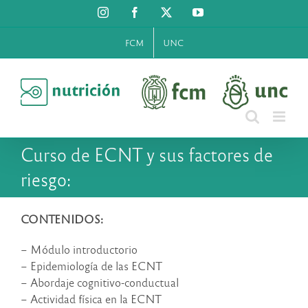
Saltar
Instagram
Facebook
X
YouTube
al
contenido
FCM
UNC
Curso de ECNT y sus factores de
riesgo:
CONTENIDOS:
– Módulo introductorio
– Epidemiología de las ECNT
– Abordaje cognitivo-conductual
– Actividad física en la ECNT